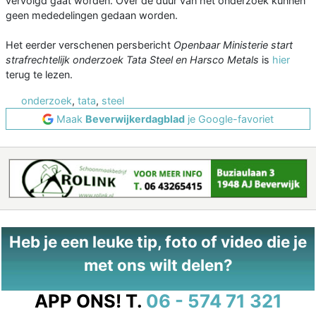
vervolgd gaat worden. Over de duur van het onderzoek kunnen
geen mededelingen gedaan worden.
Het eerder verschenen persbericht
Openbaar Ministerie start
strafrechtelijk onderzoek Tata Steel en Harsco Metals
is
hier
terug te lezen.
onderzoek
,
tata
,
steel
Maak
Beverwijkerdagblad
je Google-favoriet
Heb je een leuke tip, foto of video die je
met ons wilt delen?
APP ONS!
T.
06 - 574 71 321