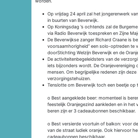
worden.
Op vrijdag 24 april zal het jongerenwerk va
in buurten van Beverwijk.
Op Koningsdag ’s ochtends zal de Burgemee
via Radio Beverwijk toespreken en Zijne Maje
De Beverwijkse zanger Richard Craane is be
voorsaamhorigheid” een solo-optreden te ve
doorStichting Welzijn Beverwijk en de Oranj
De activiteitenbegeleidsters van de verzo
iets bijzonders wordt. De Oranjevereniging
mensen. Om begrijpelijke redenen zijn deze 
verzorgingstehuizen.
Tenslotte om Beverwijk toch een beetje op 
o Best aangeklede beer: momenteel is beren
feestelijk Oranjegezind aankleden en in he
beren zijn er 3 cadeaubonnen beschikbaar.
o Best versierde voortuin of balkon: voor 
van de straat ludiek oranje. Ook hiervoor 
cadeaubonnen beschikbaar.