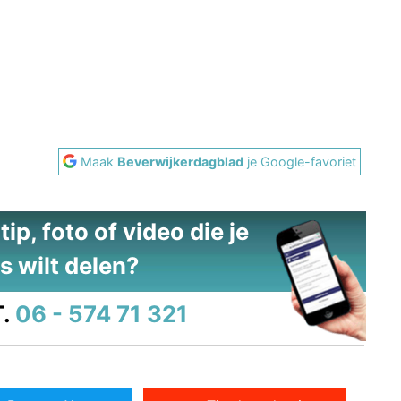
Maak
Beverwijkerdagblad
je Google-favoriet
ip, foto of video die je
s wilt delen?
.
06 - 574 71 321