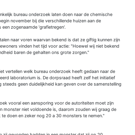
nkelijk bureau onderzoek laten doen naar de chemische
begin november bij die verschillende huizen aan de
s een zogenaamde 'grafietregen'.
len naar voren waarvan bekend is dat ze giftig kunnen zijn
woners vinden het tijd voor actie: "Hoewel wij niet bekend
ndheid baren de gehalten ons grote zorgen."
et vertellen welk bureau onderzoek heeft gedaan naar de
rd laboratorium is. De dorpsraad heeft zelf het initiatief
steeds geen duidelijkheid kan geven over de samenstelling
oek vooral een aansporing voor de autoriteiten moet zijn
én monster niet voldoende is, daarom zouden wij graag de
te doen en zeker nog 20 a 30 monsters te nemen."
n zij gevonden hadden in een monster dat zij op 20