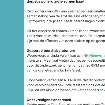
dorpsbewoners grote zorgen baart.
De inwoners van Wijk aan Zee hebben een onafha
samenstelling van de stof die eind oktober en/of 
Ogtropweg in Wijk aan Zee is neergeslagen tijden
Uit het onderzoek komen verschillende zware meta
zoals vanadium, zink, chroom en lood. De dorpsbe
zijn met de effecten van deze stoffen op de gezo
Geaccrediteerd laboratorium
Woordvoerder Linda Valent kan aan
NH Nieuws
ni
monsters. Maar laat weten dat het een geaccreditee
voor dit onderzoek genomen omdat het RIVM nog 
van de grafietregens bij Tata Steel.
Linda Valent vertelt aan NH Nieuws dat dit onderz
voor vervolgonderzoek: "Wij realiseren ons dat é
GGD en het RIVM oproepen om verder onderzoek 
Onbevredigend onderzoek
Eerder maakte Tata Steel al bekend welken stoffe