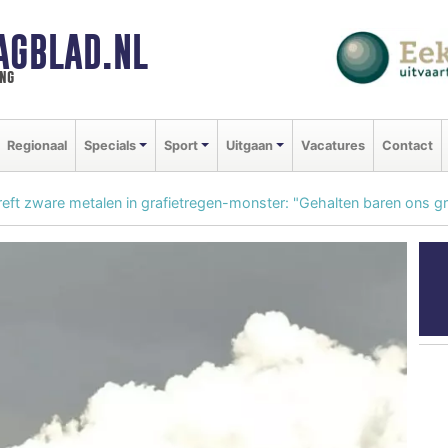
AGBLAD.NL
ng
Regionaal
Specials
Sport
Uitgaan
Vacatures
Contact
reft zware metalen in grafietregen-monster: "Gehalten baren ons g