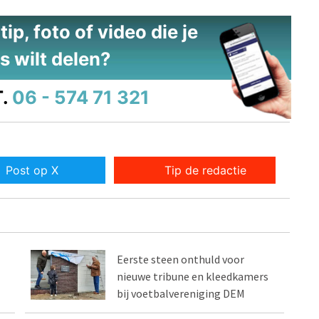
ip, foto of video die je
s wilt delen?
.
06 - 574 71 321
Post op X
Tip de redactie
Eerste steen onthuld voor
nieuwe tribune en kleedkamers
bij voetbalvereniging DEM