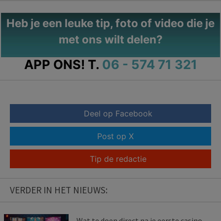
Heb je een leuke tip, foto of video die je
met ons wilt delen?
APP ONS!
T.
06 - 574 71 321
Deel op Facebook
Post op X
Tip de redactie
VERDER IN HET NIEUWS:
Wat te doen direct na je eerste casino