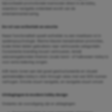
bijvoorbeeld promotionele toernooien direct in de lobby,
waardoor navigatie onderdeel wordt van de
entertainmentervaring.
De rol van esthetiek en emotie
Naast functionaliteit speelt esthetiek nu een meetbare rol in
spelerspsychologie. Warme kleuren benadrukken promoties,
koele tinten leiden gebruikers naar vertrouwde categorieën.
Consistente branding bouwt vertrouwen, terwijl
seizoensgebonden thema’s (zoals kerst- of halloween-lobby’s)
voor extra beleving zorgen.
A/B-tests tonen aan dat goed gestructureerde en visueel
aantrekkelijke lobby’s click-through rates met wel 30% kunnen
verhogen. Emotie stuurt navigatie, en navigatie stuurt omzet.
Uitdagingen in modern lobby design
Ondanks de vooruitgang zijn er uitdagingen: