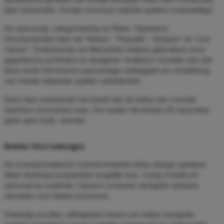
later duizenden. Zonder structuur raakten spelers overweldigd.
De oplossing: categorisering en filters. Operators
introduceerden tabs als “Nieuw”, “Populair”, “Jackpot” en “Live
Casino”. Zoekfuncties en filteropties hielpen gebruikers door
gigantische portfolios te navigeren. Analytics toonden aan dat
deze tools het bounce-percentage verlaagden en ontdekking
van minder bekende spellen verbeterden.
Deze fase markeerde het besef dat de lobby een cruciaal
retention-instrument was. Een speler die binnen 30 seconden
geen spel vindt, vertrekt.
Mobile-first redesigns
De smartphoneboom transformeerde lobby design opnieuw.
Waar desktopcomplexiteit mogelijk was, vroeg mobiel om
eenvoud en snelheid. Casino’s moesten navigatie opnieuw
uitvinden voor kleine schermen.
Oneindig scrollen, uitklapbare menu’s en swipe-navigatie