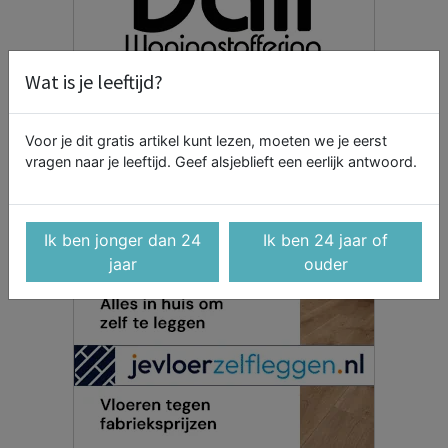
Wat is je leeftijd?
Voor je dit gratis artikel kunt lezen, moeten we je eerst
vragen naar je leeftijd. Geef alsjeblieft een eerlijk antwoord.
Ik ben jonger dan 24
Ik ben 24 jaar of
jaar
ouder