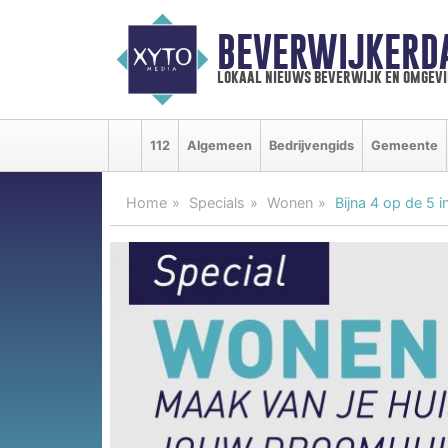
BEVERWIJKERD
lokaal nieuws beverwijk en omgevi
112
Algemeen
Bedrijvengids
Gemeente
Home
Specials
Wonen
Bijna 4 op de 5 