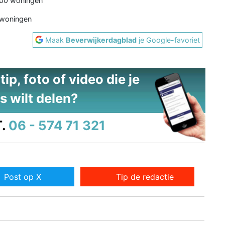
000 woningen
 woningen
Maak
Beverwijkerdagblad
je Google-favoriet
ip, foto of video die je
s wilt delen?
.
06 - 574 71 321
Post op X
Tip de redactie