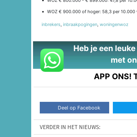
WOZ € 800.000 - € 899.000: 47,8 per 10.
WOZ € 900.000 of hoger: 58,3 per 10.000
inbrekers
,
inbraakpogingen
,
woningenwoz
Heb je een leuke t
met on
APP ONS!
T
Deel op Facebook
VERDER IN HET NIEUWS: