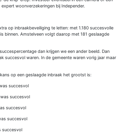
, expert woonverzekeringen bij Independer.
a op inbraakbeveiliging te letten: met 1.180 succesvolle
uis binnen. Amstelveen volgt daarop met 181 geslaagde
t succespercentage dan krijgen we een ander beeld. Dan
 vaak succesvol waren. In de gemeente waren vorig jaar maar
ans op een geslaagde inbraak het grootst is:
 was succesvol
 was succesvol
was succesvol
was succesvol
s succesvol