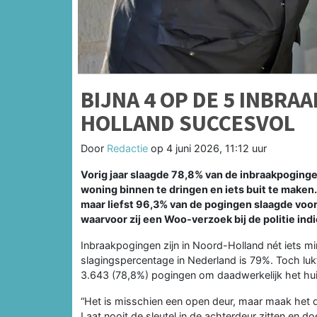
BIJNA 4 OP DE 5 INBRA
HOLLAND SUCCESVOL
Door
Redactie
op
4 juni 2026, 11:12 uur
Vorig jaar slaagde 78,8% van de inbraakpoginge
woning binnen te dringen en iets buit te maken
maar liefst 96,3% van de pogingen slaagde voor d
waarvoor zij een Woo-verzoek bij de politie ind
Inbraakpogingen zijn in Noord-Holland nét iets m
slagingspercentage in Nederland is 79%. Toch lukt
3.643 (78,8%) pogingen om daadwerkelijk het hui
“Het is misschien een open deur, maar maak het d
Laat nooit de sleutel in de achterdeur zitten en d