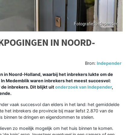
AKPOGINGEN IN NOORD-
Bron:
Independer
n in Noord-Holland, waarbij het inbrekers lukte om de
. In Medemblik waren inbrekers het meest succesvol:
e inbrekers. Dit blijkt uit
onderzoek van Independer
,
iende.
inder vaak succesvol dan elders in het land: het gemiddelde
e het inbrekers de provincie bij maar liefst 2.870 van de
s binnen te dringen en eigendommen te stelen.
ieven zo moeilijk mogelijk om het huis binnen te komen.
oe ‘de knip’ erop. Investeer eventueel in een camera of een