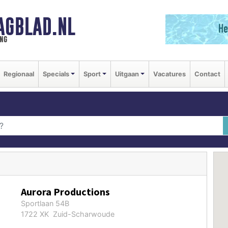
AGBLAD.NL
ng
Regionaal
Specials
Sport
Uitgaan
Vacatures
Contact
Aurora Productions
Sportlaan 54B
1722 XK Zuid-Scharwoude