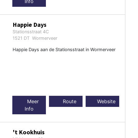
Info
Happie Days
Stationsstraat 4C
1521 DT Wormerveer
Happie Days aan de Stationsstraat in Wormerveer
Meer
Route
Website
Info
't Kookhuis