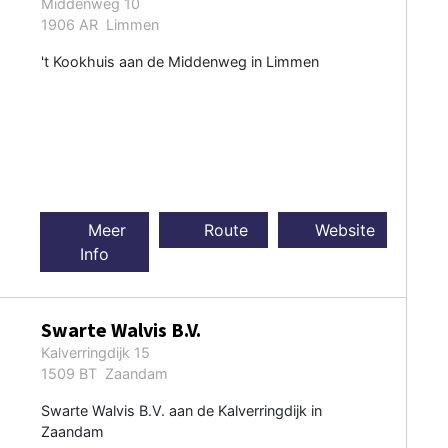
Middenweg 10
1906 AR Limmen
't Kookhuis aan de Middenweg in Limmen
Meer
Route
Website
Info
Swarte Walvis B.V.
Kalverringdijk 15
1509 BT Zaandam
Swarte Walvis B.V. aan de Kalverringdijk in
Zaandam