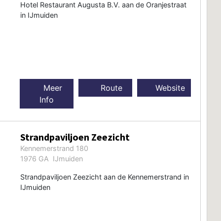
Hotel Restaurant Augusta B.V. aan de Oranjestraat
in IJmuiden
Meer
Route
Website
Info
Strandpaviljoen Zeezicht
Kennemerstrand 180
1976 GA IJmuiden
Strandpaviljoen Zeezicht aan de Kennemerstrand in
IJmuiden