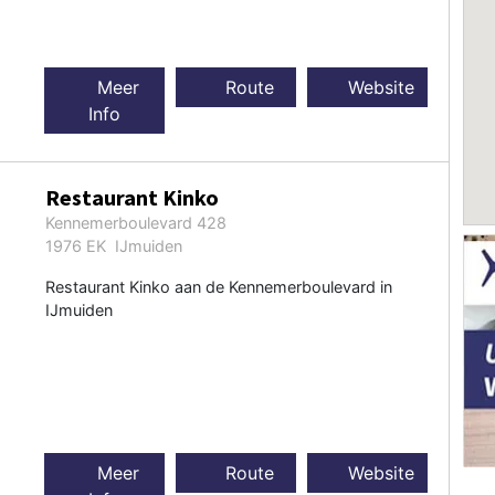
Meer
Route
Website
Info
Restaurant Kinko
Kennemerboulevard 428
1976 EK IJmuiden
Restaurant Kinko aan de Kennemerboulevard in
IJmuiden
Meer
Route
Website