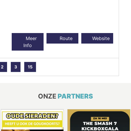
Meer
Route
Website
Info
2
3
15
ONZE
PARTNERS