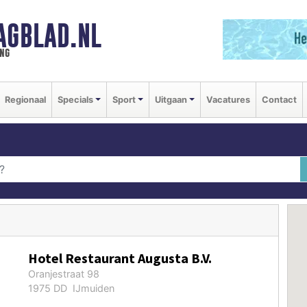
AGBLAD.NL
ng
Regionaal
Specials
Sport
Uitgaan
Vacatures
Contact
Hotel Restaurant Augusta B.V.
Oranjestraat 98
1975 DD IJmuiden