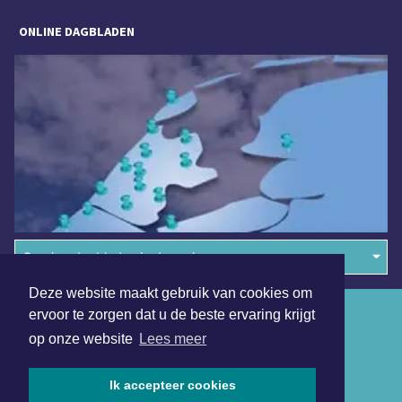
ONLINE DAGBLADEN
Overige dagbladen in de regio
Deze website maakt gebruik van cookies om
Algemene voorwaarden
ervoor te zorgen dat u de beste ervaring krijgt
op onze website
Lees meer
Disclaimer
Privacy Statement
Ik accepteer cookies